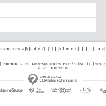
 des membres :
a
b
c
d
e
f
g
h
i
j
k
l
m
n
o
p
q
r
s
t
u
v
Recrutement
Societé
Données personnelles
Paramétrer les cookies
Mentions
© 2022 CCM Benchmark