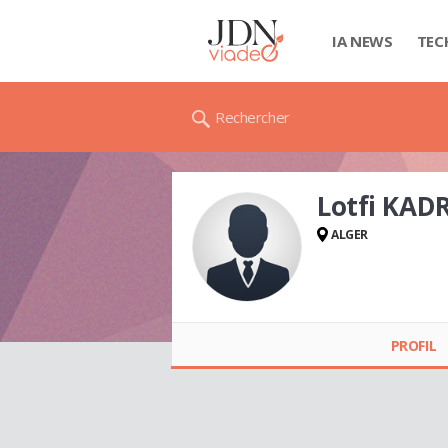
IA NEWS
TEC
Rechercher
Lotfi KADR
ALGER
Lotfi KADRI
PROFIL