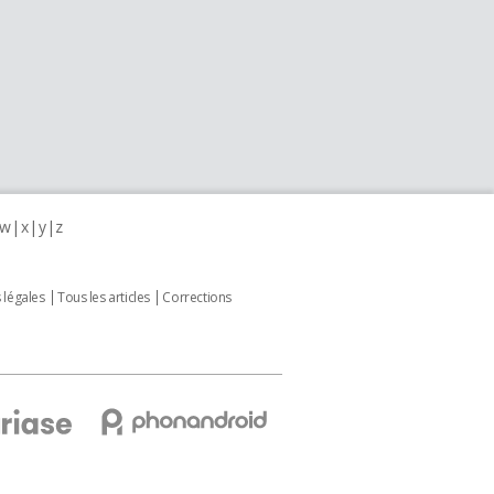
w
x
y
z
 légales
Tous les articles
Corrections