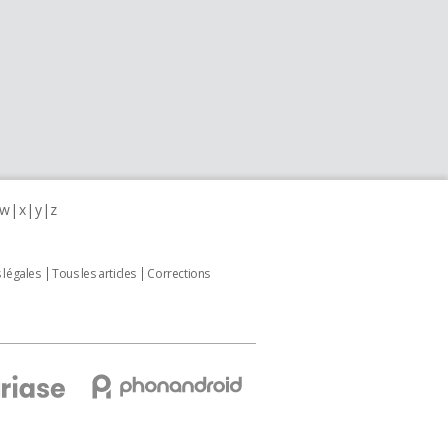
w
x
y
z
 légales
Tous les articles
Corrections