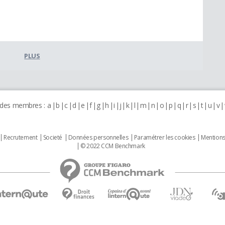
PLUS
 des membres :
a
b
c
d
e
f
g
h
i
j
k
l
m
n
o
p
q
r
s
t
u
v
Recrutement
Societé
Données personnelles
Paramétrer les cookies
Mentions
© 2022 CCM Benchmark