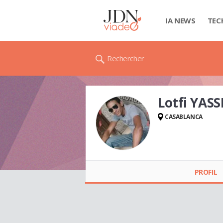
IA NEWS
TEC
Rechercher
Lotfi YASS
CASABLANCA
Lotfi YASSINE
PROFIL