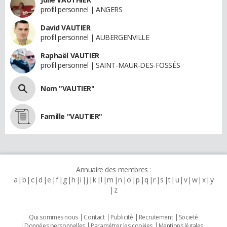
profil personnel | ANGERS
David VAUTIER
profil personnel | AUBERGENVILLE
Raphaël VAUTIER
profil personnel | SAINT-MAUR-DES-FOSSÉS
Nom "VAUTIER"
Famille "VAUTIER"
Annuaire des membres :
a
b
c
d
e
f
g
h
i
j
k
l
m
n
o
p
q
r
s
t
u
v
w
x
y
z
Qui sommes nous
Contact
Publicité
Recrutement
Societé
Données personnelles
Paramétrer les cookies
Mentions légales