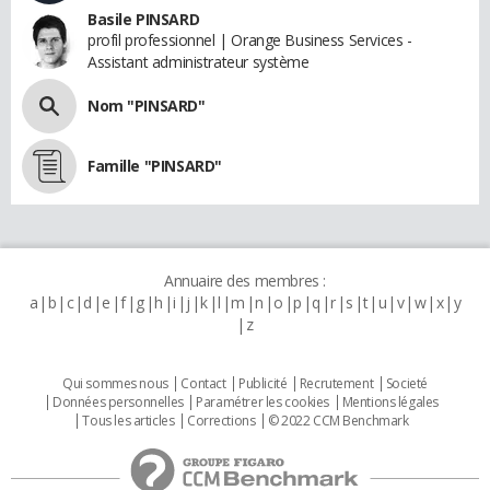
Basile PINSARD
profil professionnel | Orange Business Services -
Assistant administrateur système
Nom "PINSARD"
Famille "PINSARD"
Annuaire des membres :
a
b
c
d
e
f
g
h
i
j
k
l
m
n
o
p
q
r
s
t
u
v
w
x
y
z
Qui sommes nous
Contact
Publicité
Recrutement
Societé
Données personnelles
Paramétrer les cookies
Mentions légales
Tous les articles
Corrections
© 2022 CCM Benchmark