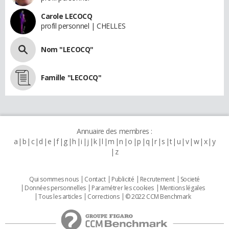
Carole LECOCQ
profil personnel | CHELLES
Nom "LECOCQ"
Famille "LECOCQ"
Annuaire des membres :
a
b
c
d
e
f
g
h
i
j
k
l
m
n
o
p
q
r
s
t
u
v
w
x
y
z
Qui sommes nous
Contact
Publicité
Recrutement
Societé
Données personnelles
Paramétrer les cookies
Mentions légales
Tous les articles
Corrections
© 2022 CCM Benchmark