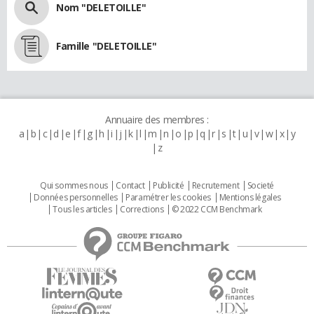
Nom "DELETOILLE"
Famille "DELETOILLE"
Annuaire des membres :
a
b
c
d
e
f
g
h
i
j
k
l
m
n
o
p
q
r
s
t
u
v
w
x
y
z
Qui sommes nous
Contact
Publicité
Recrutement
Societé
Données personnelles
Paramétrer les cookies
Mentions légales
Tous les articles
Corrections
© 2022 CCM Benchmark