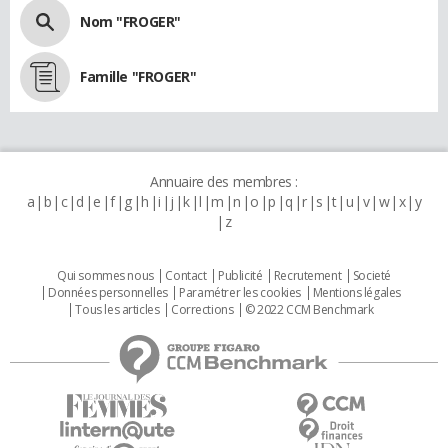
Nom "FROGER"
Famille "FROGER"
Annuaire des membres :
a
b
c
d
e
f
g
h
i
j
k
l
m
n
o
p
q
r
s
t
u
v
w
x
y
z
Qui sommes nous
Contact
Publicité
Recrutement
Societé
Données personnelles
Paramétrer les cookies
Mentions légales
Tous les articles
Corrections
© 2022 CCM Benchmark