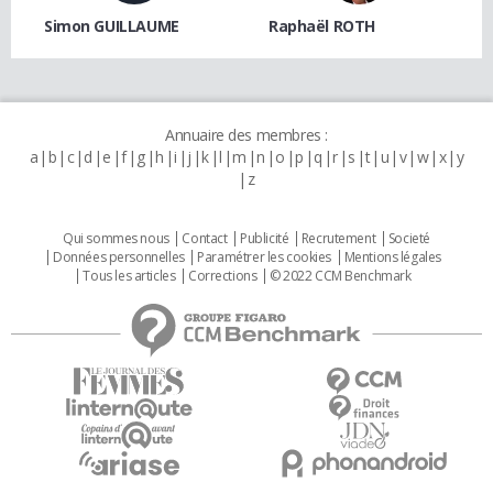
Simon GUILLAUME
Raphaël ROTH
Annuaire des membres :
a
b
c
d
e
f
g
h
i
j
k
l
m
n
o
p
q
r
s
t
u
v
w
x
y
z
Qui sommes nous
Contact
Publicité
Recrutement
Societé
Données personnelles
Paramétrer les cookies
Mentions légales
Tous les articles
Corrections
© 2022 CCM Benchmark