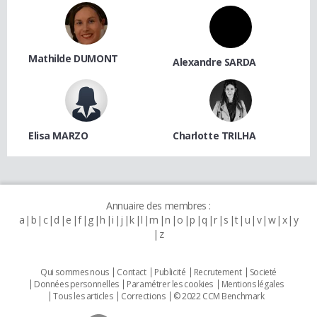
Mathilde DUMONT
Alexandre SARDA
Elisa MARZO
Charlotte TRILHA
Annuaire des membres :
a
b
c
d
e
f
g
h
i
j
k
l
m
n
o
p
q
r
s
t
u
v
w
x
y
z
Qui sommes nous
Contact
Publicité
Recrutement
Societé
Données personnelles
Paramétrer les cookies
Mentions légales
Tous les articles
Corrections
© 2022 CCM Benchmark