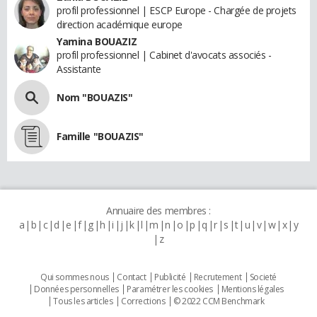
profil professionnel | ESCP Europe - Chargée de projets
direction académique europe
Yamina BOUAZIZ
profil professionnel | Cabinet d'avocats associés -
Assistante
Nom "BOUAZIS"
Famille "BOUAZIS"
Annuaire des membres :
a
b
c
d
e
f
g
h
i
j
k
l
m
n
o
p
q
r
s
t
u
v
w
x
y
z
Qui sommes nous
Contact
Publicité
Recrutement
Societé
Données personnelles
Paramétrer les cookies
Mentions légales
Tous les articles
Corrections
© 2022 CCM Benchmark