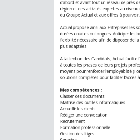
d’abord et avant tout un réseau de près d
région et des activités expertes au nivea
du Groupe Actual et aux offres à pourvoir
Actual propose ainsi aux Entreprises les s
durées courtes ou longues. Anticiper les 
flexibilité nécessaire afin de disposer d
plus adaptées.
A l’attention des Candidats, Actual facilit
à toutes les phases de leurs projets profes
moyens pour renforcer l’employabilité (F
solutions complètes pour faciliter l’accès 
Mes compétences :
Classer des documents
Maitrise des outilles informatiques
Accueillir les clients
Rédiger une convocation
Recrutement
Formation professionnelle
Gestion des litiges
Sourcing