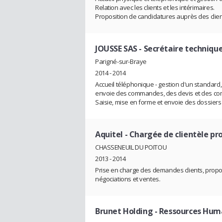
Relation avec les clients et les intérimaires.
Proposition de candidatures auprès des clien
JOUSSE SAS
- Secrétaire techniqu
Parigné-sur-Braye
2014 - 2014
Accueil téléphonique - gestion d'un standard, 
envoie des commandes, des devis et des co
Saisie, mise en forme et envoie des dossiers 
Aquitel
- Chargée de clientèle pr
CHASSENEUIL DU POITOU
2013 - 2014
Prise en charge des demandes clients, propos
négociations et ventes.
Brunet Holding
- Ressources Huma