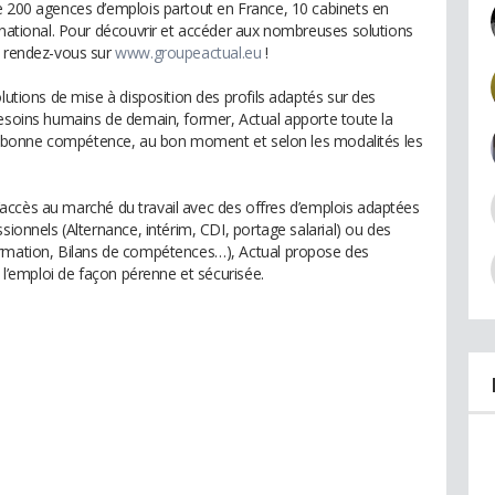
e 200 agences d’emplois partout en France, 10 cabinets en
u national. Pour découvrir et accéder aux nombreuses solutions
, rendez-vous sur
www.groupeactual.eu
!
olutions de mise à disposition des profils adaptés sur des
besoins humains de demain, former, Actual apporte toute la
e la bonne compétence, au bon moment et selon les modalités les
e l’accès au marché du travail avec des offres d’emplois adaptées
sionnels (Alternance, intérim, CDI, portage salarial) ou des
ormation, Bilans de compétences…), Actual propose des
à l’emploi de façon pérenne et sécurisée.