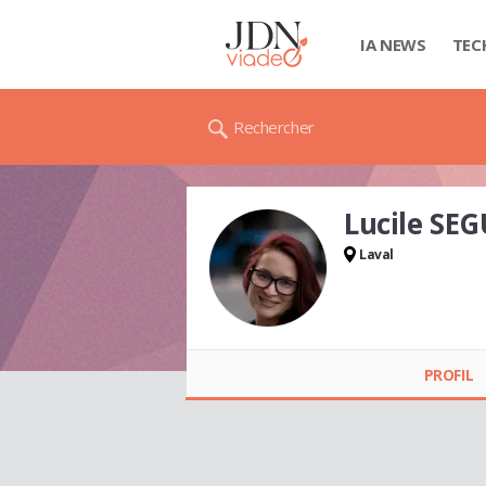
IA NEWS
TEC
Rechercher
Lucile SE
Laval
Lucile SEGUIN
PROFIL