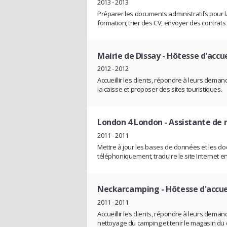
2013 - 2013
Préparer les documents administratifs pour la
formation, trier des CV, envoyer des contrats 
Mairie de Dissay
- Hôtesse d'accue
2012 - 2012
Accueillir les clients, répondre à leurs dema
la caisse et proposer des sites touristiques.
London 4 London
- Assistante de
2011 - 2011
Mettre à jour les bases de données et les doc
téléphoniquement, traduire le site Internet e
Neckarcamping
- Hôtesse d'accue
2011 - 2011
Accueillir les clients, répondre à leurs deman
nettoyage du camping et tenir le magasin du