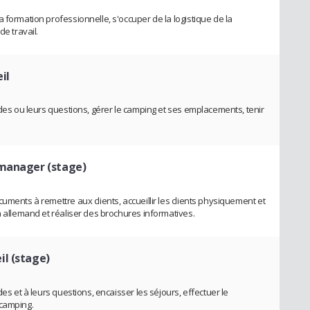
 formation professionnelle, s'occuper de la logistique de la
de travail.
il
ndes ou leurs questions, gérer le camping et ses emplacements, tenir
 manager (stage)
uments à remettre aux clients, accueillir les clients physiquement et
n allemand et réaliser des brochures informatives.
il (stage)
des et à leurs questions, encaisser les séjours, effectuer le
 camping.