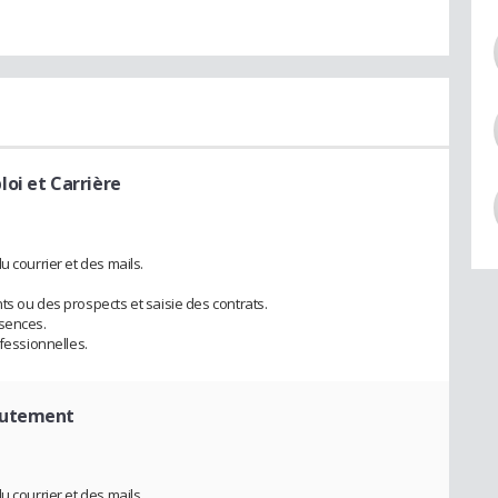
loi et Carrière
u courrier et des mails.
ts ou des prospects et saisie des contrats.
bsences.
ofessionnelles.
crutement
u courrier et des mails.