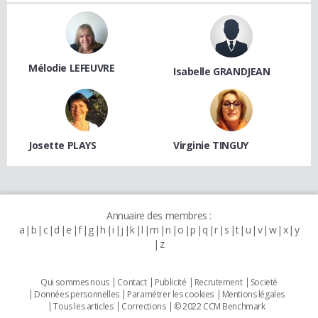
Mélodie LEFEUVRE
Isabelle GRANDJEAN
Josette PLAYS
Virginie TINGUY
Annuaire des membres :
a
b
c
d
e
f
g
h
i
j
k
l
m
n
o
p
q
r
s
t
u
v
w
x
y
z
Qui sommes nous
Contact
Publicité
Recrutement
Societé
Données personnelles
Paramétrer les cookies
Mentions légales
Tous les articles
Corrections
© 2022 CCM Benchmark