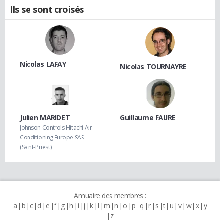
Ils se sont croisés
Nicolas LAFAY
Nicolas TOURNAYRE
Julien MARIDET
Guillaume FAURE
Johnson Controls Hitachi Air
Conditioning Europe SAS
(Saint-Priest)
Annuaire des membres :
a
b
c
d
e
f
g
h
i
j
k
l
m
n
o
p
q
r
s
t
u
v
w
x
y
z