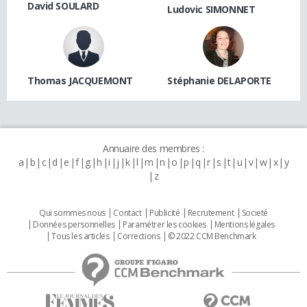
David SOULARD
Ludovic SIMONNET
Thomas JACQUEMONT
Stéphanie DELAPORTE
Annuaire des membres :
a
b
c
d
e
f
g
h
i
j
k
l
m
n
o
p
q
r
s
t
u
v
w
x
y
z
Qui sommes nous
Contact
Publicité
Recrutement
Societé
Données personnelles
Paramétrer les cookies
Mentions légales
Tous les articles
Corrections
© 2022 CCM Benchmark