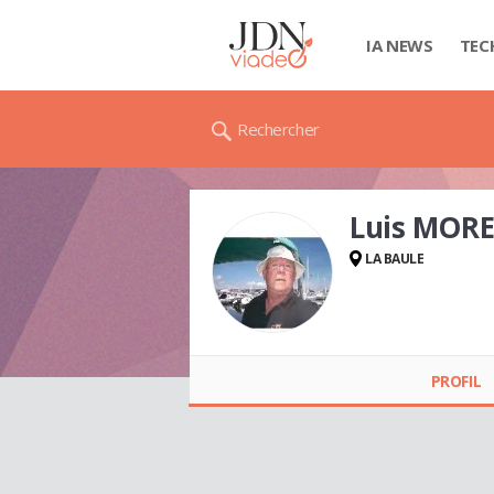
IA NEWS
TEC
Rechercher
Luis MOR
LA BAULE
Luis MORENO
PROFIL