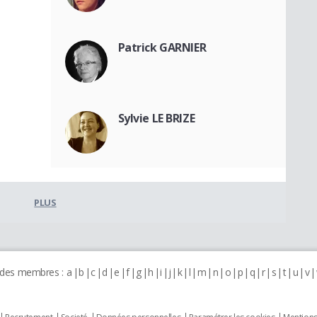
Patrick GARNIER
Sylvie LE BRIZE
PLUS
 des membres :
a
b
c
d
e
f
g
h
i
j
k
l
m
n
o
p
q
r
s
t
u
v