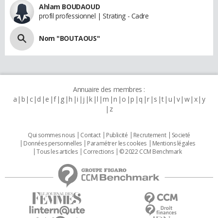
Ahlam BOUDAOUD
profil professionnel | Strating - Cadre
Nom "BOUTAOUS"
Annuaire des membres :
a
b
c
d
e
f
g
h
i
j
k
l
m
n
o
p
q
r
s
t
u
v
w
x
y
z
Qui sommes nous
Contact
Publicité
Recrutement
Societé
Données personnelles
Paramétrer les cookies
Mentions légales
Tous les articles
Corrections
© 2022 CCM Benchmark