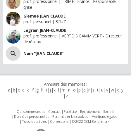
profil professionnel | TRIMET France - Responsable
qhse
Glemee JEAN CLAUDE
profil personnel | BRUZ
Legrain JEAN-CLAUDE
profil professionnel | VERTDIS GAMM VERT - Directeur
de réseau
Nom "JEAN CLAUDE"
Annuaire des membres :
a
b
c
d
e
f
g
h
i
j
k
l
m
n
o
p
q
r
s
t
u
v
w
x
y
z
Qui sommes nous
Contact
Publicité
Recrutement
Societé
Données personnelles
Paramétrer les cookies
Mentions légales
Tous les articles
Corrections
© 2022 CCM Benchmark