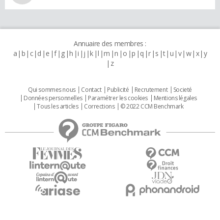
Annuaire des membres :
a
b
c
d
e
f
g
h
i
j
k
l
m
n
o
p
q
r
s
t
u
v
w
x
y
z
Qui sommes nous
Contact
Publicité
Recrutement
Societé
Données personnelles
Paramétrer les cookies
Mentions légales
Tous les articles
Corrections
© 2022 CCM Benchmark