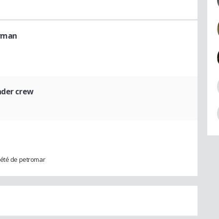
orman
ader crew
iété de petromar