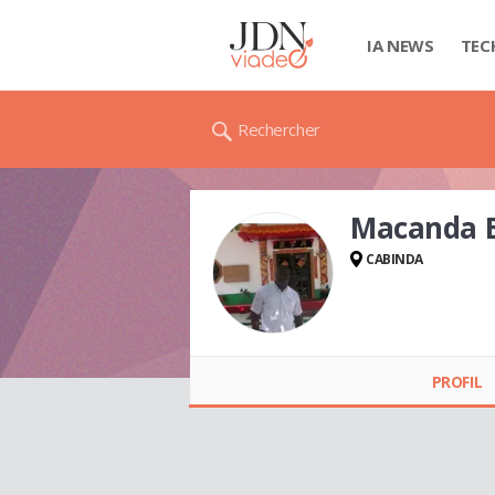
IA NEWS
TEC
Rechercher
Macanda 
CABINDA
Macanda BARROS
PROFIL