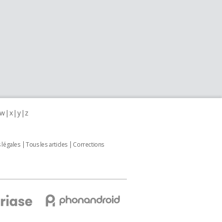
w
x
y
z
 légales
Tous les articles
Corrections