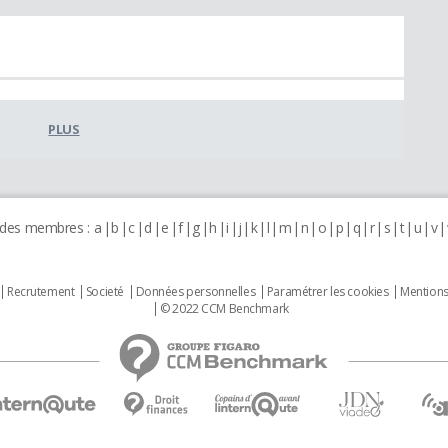
PLUS
 des membres :
a
b
c
d
e
f
g
h
i
j
k
l
m
n
o
p
q
r
s
t
u
v
Recrutement
Societé
Données personnelles
Paramétrer les cookies
Mentions
© 2022 CCM Benchmark