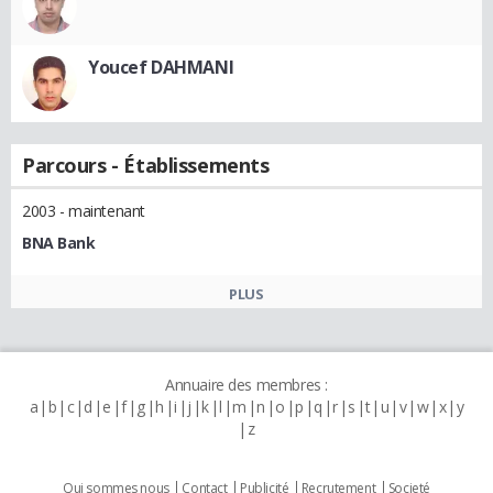
Youcef DAHMANI
Parcours - Établissements
2003 - maintenant
BNA Bank
PLUS
Annuaire des membres :
a
b
c
d
e
f
g
h
i
j
k
l
m
n
o
p
q
r
s
t
u
v
w
x
y
z
Qui sommes nous
Contact
Publicité
Recrutement
Societé