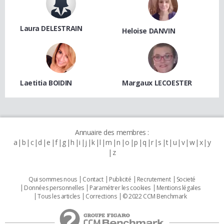
Laura DELESTRAIN
Heloise DANVIN
Laetitia BOIDIN
Margaux LECOESTER
Annuaire des membres :
a
b
c
d
e
f
g
h
i
j
k
l
m
n
o
p
q
r
s
t
u
v
w
x
y
z
Qui sommes nous
Contact
Publicité
Recrutement
Societé
Données personnelles
Paramétrer les cookies
Mentions légales
Tous les articles
Corrections
© 2022 CCM Benchmark