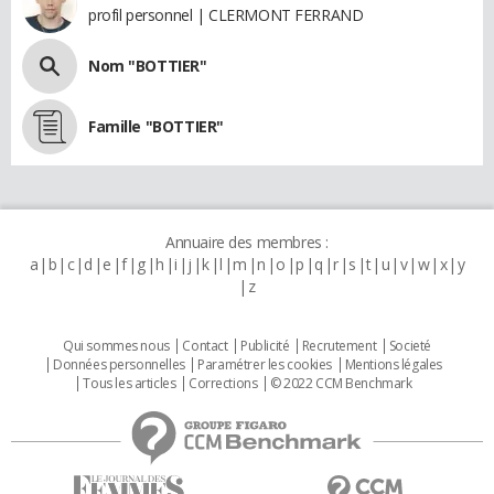
profil personnel | CLERMONT FERRAND
Nom "BOTTIER"
Famille "BOTTIER"
Annuaire des membres :
a
b
c
d
e
f
g
h
i
j
k
l
m
n
o
p
q
r
s
t
u
v
w
x
y
z
Qui sommes nous
Contact
Publicité
Recrutement
Societé
Données personnelles
Paramétrer les cookies
Mentions légales
Tous les articles
Corrections
© 2022 CCM Benchmark