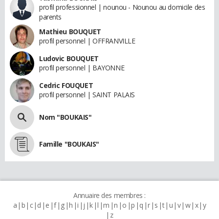
profil professionnel | nounou - Nounou au domicile des
parents
Mathieu BOUQUET
profil personnel | OFFRANVILLE
Ludovic BOUQUET
profil personnel | BAYONNE
Cedric FOUQUET
profil personnel | SAINT PALAIS
Nom "BOUKAIS"
Famille "BOUKAIS"
Annuaire des membres :
a
b
c
d
e
f
g
h
i
j
k
l
m
n
o
p
q
r
s
t
u
v
w
x
y
z