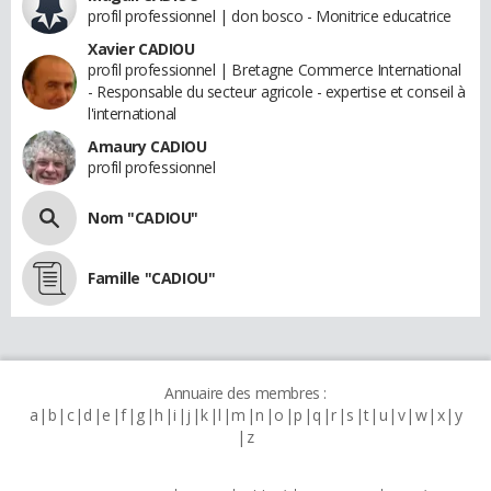
profil professionnel | don bosco - Monitrice educatrice
Xavier CADIOU
profil professionnel | Bretagne Commerce International
- Responsable du secteur agricole - expertise et conseil à
l'international
Amaury CADIOU
profil professionnel
Nom "CADIOU"
Famille "CADIOU"
Annuaire des membres :
a
b
c
d
e
f
g
h
i
j
k
l
m
n
o
p
q
r
s
t
u
v
w
x
y
z