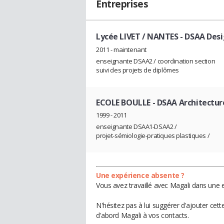
Entreprises
Lycée LIVET / NANTES
- DSAA Desig
2011 - maintenant
enseignante DSAA2 / coordination section
suivi des projets de diplômes
ECOLE BOULLE
- DSAA Architectur
1999 - 2011
enseignante DSAA1-DSAA2 /
projet-sémiologie-pratiques plastiques /
Une expérience absente ?
Vous avez travaillé avec Magali dans une e
N'hésitez pas à lui suggérer d'ajouter cet
d'abord Magali à vos contacts.