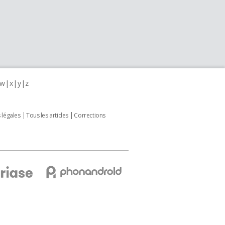
w
x
y
z
 légales
Tous les articles
Corrections