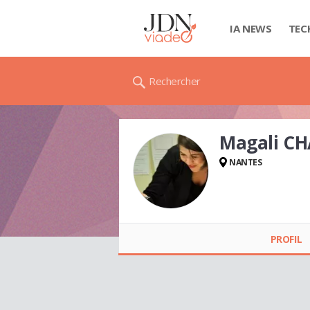
IA NEWS
TEC
Rechercher
Magali C
NANTES
Magali CHADUIRON
PROFIL