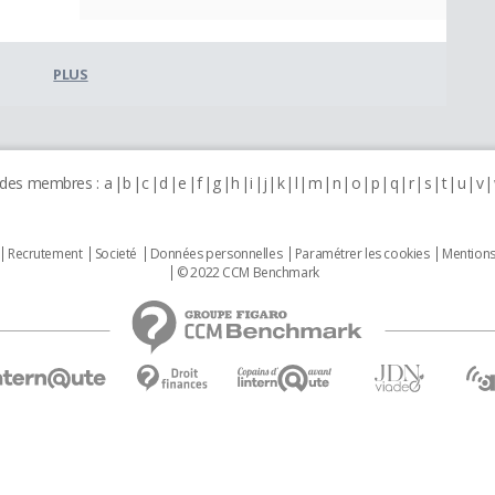
PLUS
 des membres :
a
b
c
d
e
f
g
h
i
j
k
l
m
n
o
p
q
r
s
t
u
v
Recrutement
Societé
Données personnelles
Paramétrer les cookies
Mentions
© 2022 CCM Benchmark