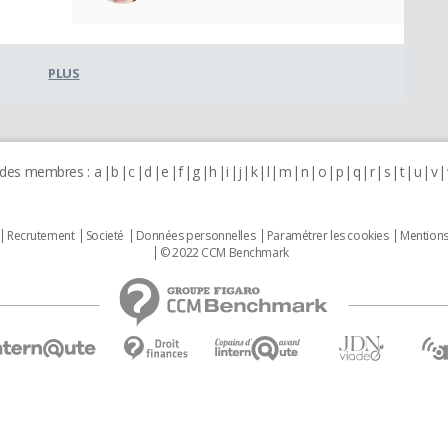
PLUS
 des membres :
a
b
c
d
e
f
g
h
i
j
k
l
m
n
o
p
q
r
s
t
u
v
Recrutement
Societé
Données personnelles
Paramétrer les cookies
Mentions
© 2022 CCM Benchmark