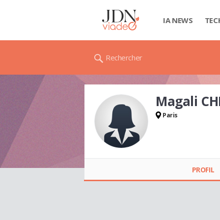
IA NEWS
TEC
Rechercher
Magali C
Paris
Magali CHENEAU
PROFIL