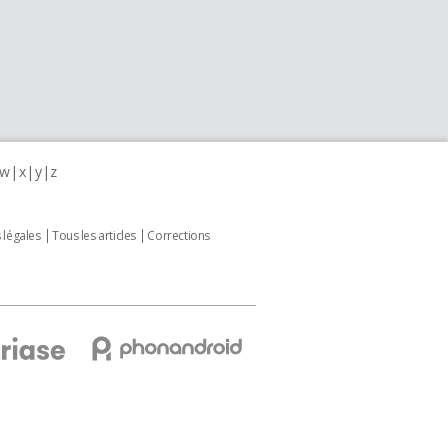
w
x
y
z
 légales
Tous les articles
Corrections