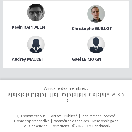
Kevin RAPHALEN
Christophe GUILLOT
Audrey MAUDET
Gael LE MOIGN
Annuaire des membres :
a
b
c
d
e
f
g
h
i
j
k
l
m
n
o
p
q
r
s
t
u
v
w
x
y
z
Qui sommes nous
Contact
Publicité
Recrutement
Societé
Données personnelles
Paramétrer les cookies
Mentions légales
Tous les articles
Corrections
© 2022 CCM Benchmark