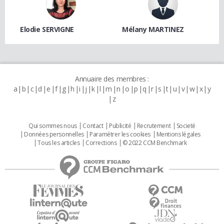
Elodie SERVIGNE
Mélany MARTINEZ
Annuaire des membres :
a
b
c
d
e
f
g
h
i
j
k
l
m
n
o
p
q
r
s
t
u
v
w
x
y
z
Qui sommes nous
Contact
Publicité
Recrutement
Societé
Données personnelles
Paramétrer les cookies
Mentions légales
Tous les articles
Corrections
© 2022 CCM Benchmark