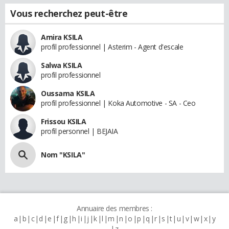
Vous recherchez peut-être
Amira KSILA
profil professionnel | Asterim - Agent d'escale
Salwa KSILA
profil professionnel
Oussama KSILA
profil professionnel | Koka Automotive - SA - Ceo
Frissou KSILA
profil personnel | BEJAIA
Nom "KSILA"
Annuaire des membres :
a
b
c
d
e
f
g
h
i
j
k
l
m
n
o
p
q
r
s
t
u
v
w
x
y
z