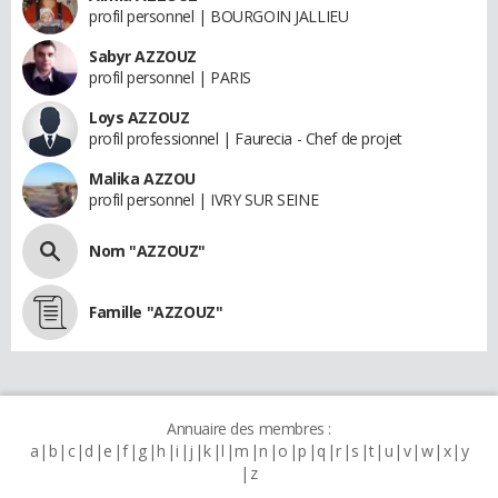
profil personnel | BOURGOIN JALLIEU
Sabyr AZZOUZ
profil personnel | PARIS
Loys AZZOUZ
profil professionnel | Faurecia - Chef de projet
Malika AZZOU
profil personnel | IVRY SUR SEINE
Nom "AZZOUZ"
Famille "AZZOUZ"
Annuaire des membres :
a
b
c
d
e
f
g
h
i
j
k
l
m
n
o
p
q
r
s
t
u
v
w
x
y
z