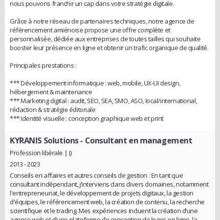
nous pouvons franchir un cap dans votre stratégie digitale.
Grâce à notre réseau de partenaires techniques, notre agence de
référencement amiénoise propose une offre complète et
personnalisée, dédiée aux entreprises de toutes tailles qui souhaite
booster leur présence en ligne et obtenir un trafic organique de qualité.
Principales prestations :
*** Développement informatique : web, mobile, UX-UI design,
hébergement & maintenance
*** Marketing digital : audit, SEO, SEA, SMO, ASO, local/international,
rédaction & stratégie éditoriale
*** Identité visuelle : conception graphique web et print
KYRANIS Solutions
- Consultant en management
Profession libérale | ()
2013 - 2023
Conseils en affaires et autres conseils de gestion : En tant que
consultant indépendant, j’interviens dans divers domaines, notamment
l'entrepreneuriat, le développement de projets digitaux, la gestion
d'équipes, le référencement web, la création de contenu, la recherche
scientifique et le trading. Mes expériences incluent la création d’une
agence web et d’une plateforme de conception de logos en ligne, la