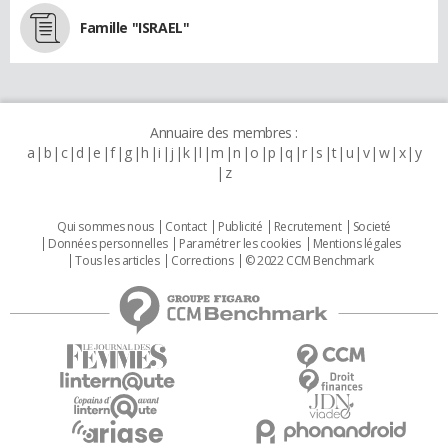
Famille "ISRAEL"
Annuaire des membres :
a
b
c
d
e
f
g
h
i
j
k
l
m
n
o
p
q
r
s
t
u
v
w
x
y
z
Qui sommes nous
Contact
Publicité
Recrutement
Societé
Données personnelles
Paramétrer les cookies
Mentions légales
Tous les articles
Corrections
© 2022 CCM Benchmark