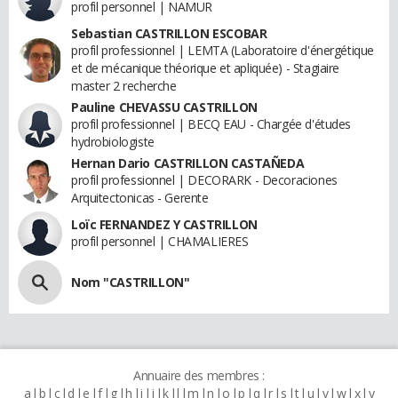
profil personnel | NAMUR
Sebastian CASTRILLON ESCOBAR
profil professionnel | LEMTA (Laboratoire d'énergétique
et de mécanique théorique et apliquée) - Stagiaire
master 2 recherche
Pauline CHEVASSU CASTRILLON
profil professionnel | BECQ EAU - Chargée d'études
hydrobiologiste
Hernan Dario CASTRILLON CASTAÑEDA
profil professionnel | DECORARK - Decoraciones
Arquitectonicas - Gerente
Loïc FERNANDEZ Y CASTRILLON
profil personnel | CHAMALIERES
Nom "CASTRILLON"
Annuaire des membres :
a
b
c
d
e
f
g
h
i
j
k
l
m
n
o
p
q
r
s
t
u
v
w
x
y