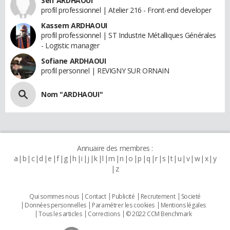
Seif ARDHAOUI
profil professionnel | Atelier 216 - Front-end developer
Kassem ARDHAOUI
profil professionnel | ST Industrie Métalliques Générales
- Logistic manager
Sofiane ARDHAOUI
profil personnel | REVIGNY SUR ORNAIN
Nom "ARDHAOUI"
Annuaire des membres :
a
b
c
d
e
f
g
h
i
j
k
l
m
n
o
p
q
r
s
t
u
v
w
x
y
z
Qui sommes nous
Contact
Publicité
Recrutement
Societé
Données personnelles
Paramétrer les cookies
Mentions légales
Tous les articles
Corrections
© 2022 CCM Benchmark