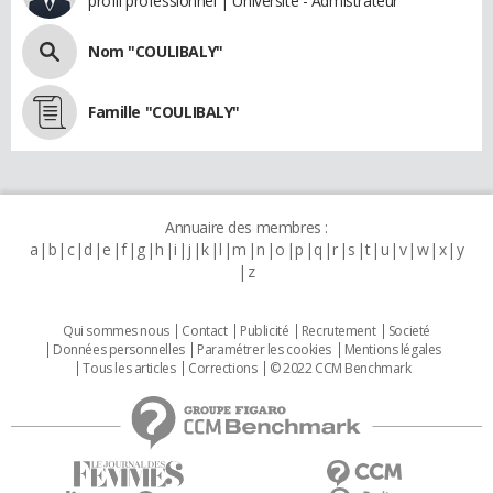
profil professionnel | Universite - Admistrateur
Nom "COULIBALY"
Famille "COULIBALY"
Annuaire des membres :
a
b
c
d
e
f
g
h
i
j
k
l
m
n
o
p
q
r
s
t
u
v
w
x
y
z
Qui sommes nous
Contact
Publicité
Recrutement
Societé
Données personnelles
Paramétrer les cookies
Mentions légales
Tous les articles
Corrections
© 2022 CCM Benchmark