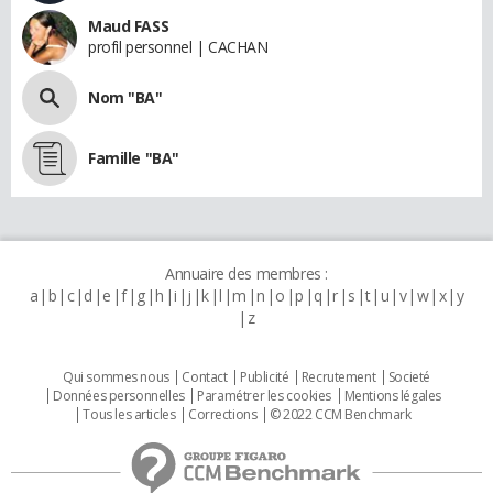
Maud FASS
profil personnel | CACHAN
Nom "BA"
Famille "BA"
Annuaire des membres :
a
b
c
d
e
f
g
h
i
j
k
l
m
n
o
p
q
r
s
t
u
v
w
x
y
z
Qui sommes nous
Contact
Publicité
Recrutement
Societé
Données personnelles
Paramétrer les cookies
Mentions légales
Tous les articles
Corrections
© 2022 CCM Benchmark