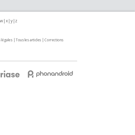
w
x
y
z
 légales
Tous les articles
Corrections