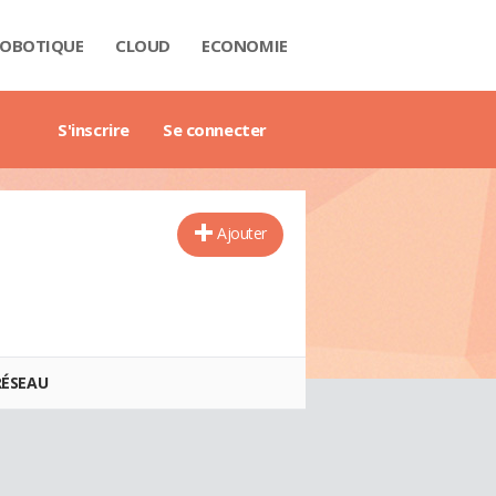
OBOTIQUE
CLOUD
ECONOMIE
 DATA
RIÈRE
NTECH
USTRIE
H
RTECH
TRIMOINE
ANTIQUE
AIL
O
ART CITY
B3
GAZINE
RES BLANCS
DE DE L'ENTREPRISE DIGITALE
DE DE L'IMMOBILIER
DE DE L'INTELLIGENCE ARTIFICIELLE
DE DES IMPÔTS
DE DES SALAIRES
IDE DU MANAGEMENT
DE DES FINANCES PERSONNELLES
GET DES VILLES
X IMMOBILIERS
TIONNAIRE COMPTABLE ET FISCAL
TIONNAIRE DE L'IOT
TIONNAIRE DU DROIT DES AFFAIRES
CTIONNAIRE DU MARKETING
CTIONNAIRE DU WEBMASTERING
TIONNAIRE ÉCONOMIQUE ET FINANCIER
S'inscrire
Se connecter
Ajouter
RÉSEAU