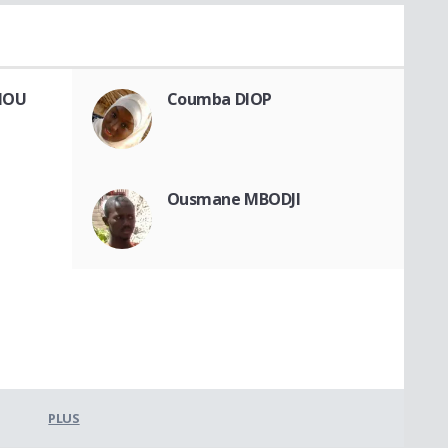
IOU
Coumba DIOP
Ousmane MBODJI
PLUS