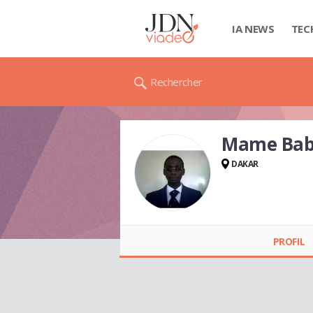
IA NEWS
TEC
Rechercher
Mame Bab
DAKAR
Mame Baba SEYE
PROFIL