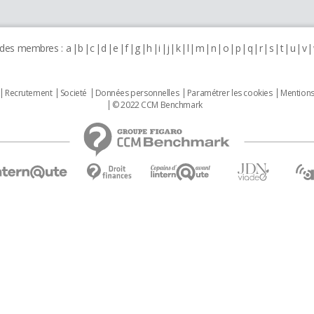
 des membres :
a
b
c
d
e
f
g
h
i
j
k
l
m
n
o
p
q
r
s
t
u
v
Recrutement
Societé
Données personnelles
Paramétrer les cookies
Mentions
© 2022 CCM Benchmark