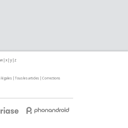
w
x
y
z
 légales
Tous les articles
Corrections