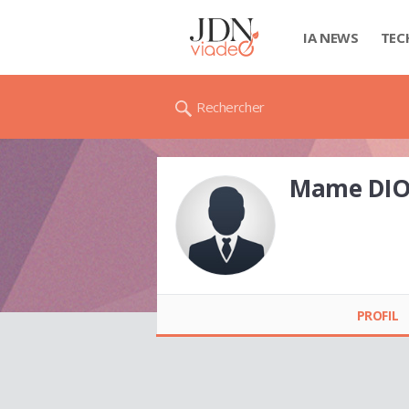
IA NEWS
TEC
Rechercher
Mame DI
Mame DIOP
PROFIL