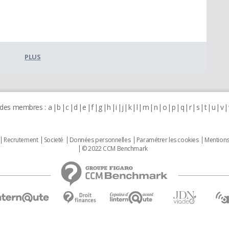
PLUS
 des membres :
a
b
c
d
e
f
g
h
i
j
k
l
m
n
o
p
q
r
s
t
u
v
Recrutement
Societé
Données personnelles
Paramétrer les cookies
Mentions
© 2022 CCM Benchmark