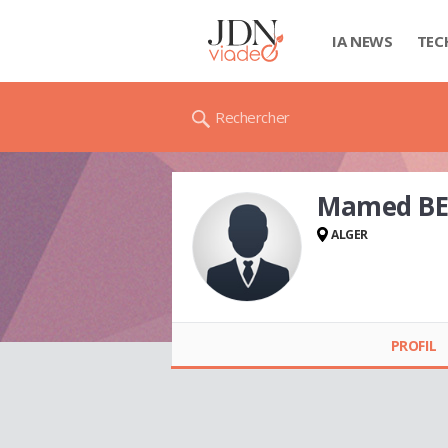
IA NEWS
TEC
Rechercher
Mamed B
ALGER
Mamed
BENNEGUEOUCH
PROFIL