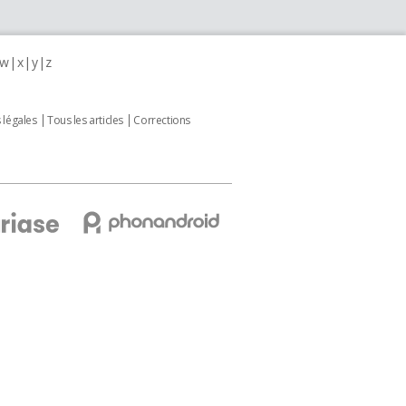
w
x
y
z
 légales
Tous les articles
Corrections