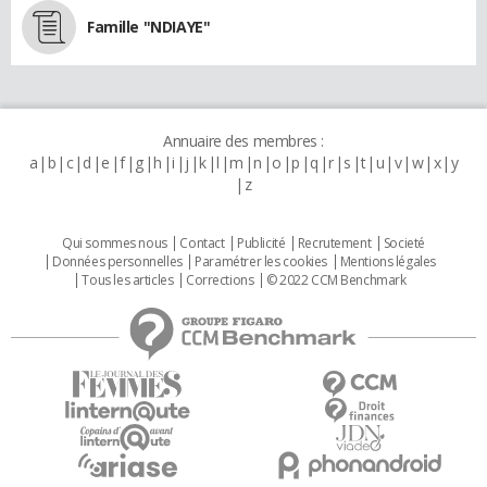
Famille "NDIAYE"
Annuaire des membres :
a
b
c
d
e
f
g
h
i
j
k
l
m
n
o
p
q
r
s
t
u
v
w
x
y
z
Qui sommes nous
Contact
Publicité
Recrutement
Societé
Données personnelles
Paramétrer les cookies
Mentions légales
Tous les articles
Corrections
© 2022 CCM Benchmark