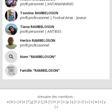
profil personnel | ANTANANARIVO
Toavina RAMBELOSON
profil professionnel | Footsal Arras - Joueur
Tiana RAMBELOSON
profil personnel | ANTIBES
Herizo RAMBELOSON
profil professionnel
Nom "RAMBELOSON"
Famille "RAMBELOSON"
Annuaire des membres :
a
b
c
d
e
f
g
h
i
j
k
l
m
n
o
p
q
r
s
t
u
v
w
x
y
z