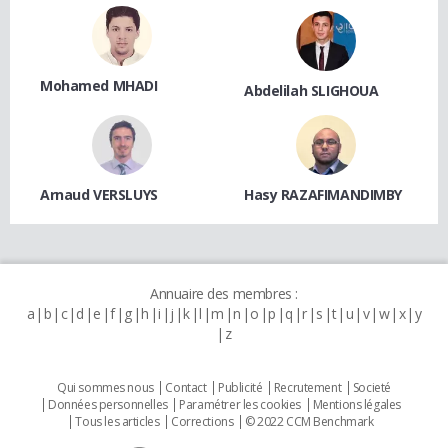
Mohamed MHADI
Abdelilah SLIGHOUA
Arnaud VERSLUYS
Hasy RAZAFIMANDIMBY
Annuaire des membres :
a
b
c
d
e
f
g
h
i
j
k
l
m
n
o
p
q
r
s
t
u
v
w
x
y
z
Qui sommes nous
Contact
Publicité
Recrutement
Societé
Données personnelles
Paramétrer les cookies
Mentions légales
Tous les articles
Corrections
© 2022 CCM Benchmark