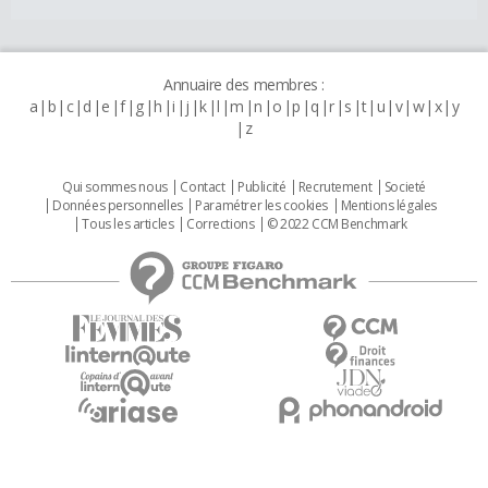
Annuaire des membres :
a
b
c
d
e
f
g
h
i
j
k
l
m
n
o
p
q
r
s
t
u
v
w
x
y
z
Qui sommes nous
Contact
Publicité
Recrutement
Societé
Données personnelles
Paramétrer les cookies
Mentions légales
Tous les articles
Corrections
© 2022 CCM Benchmark