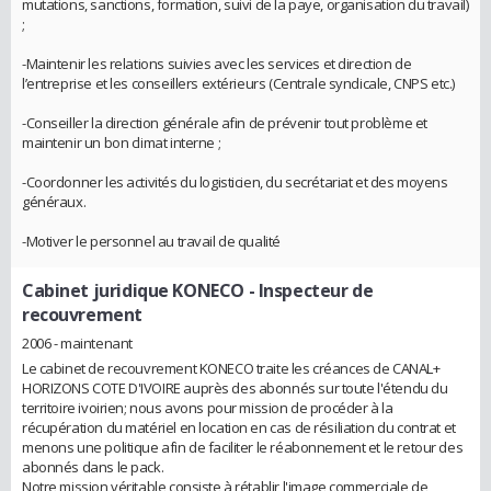
mutations, sanctions, formation, suivi de la paye, organisation du travail)
;
-Maintenir les relations suivies avec les services et direction de
l’entreprise et les conseillers extérieurs (Centrale syndicale, CNPS etc.)
-Conseiller la direction générale afin de prévenir tout problème et
maintenir un bon climat interne ;
-Coordonner les activités du logisticien, du secrétariat et des moyens
généraux.
-Motiver le personnel au travail de qualité
Cabinet juridique KONECO
- Inspecteur de
recouvrement
2006 - maintenant
Le cabinet de recouvrement KONECO traite les créances de CANAL+
HORIZONS COTE D'IVOIRE auprès des abonnés sur toute l'étendu du
territoire ivoirien; nous avons pour mission de procéder à la
récupération du matériel en location en cas de résiliation du contrat et
menons une politique afin de faciliter le réabonnement et le retour des
abonnés dans le pack.
Notre mission véritable consiste à rétablir l'image commerciale de