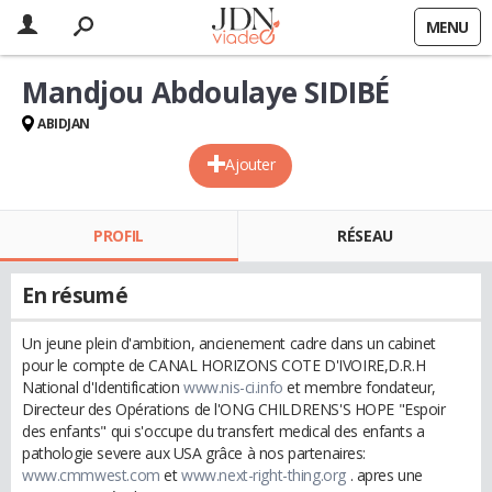
MENU
Mandjou Abdoulaye SIDIBÉ
ABIDJAN
Ajouter
PROFIL
RÉSEAU
En résumé
Un jeune plein d'ambition, ancienement cadre dans un cabinet
pour le compte de CANAL HORIZONS COTE D'IVOIRE,D.R.H
National d'Identification
www.nis-ci.info
et membre fondateur,
Directeur des Opérations de l'ONG CHILDRENS'S HOPE "Espoir
des enfants" qui s'occupe du transfert medical des enfants a
pathologie severe aux USA grâce à nos partenaires:
www.cmmwest.com
et
www.next-right-thing.org
. apres une