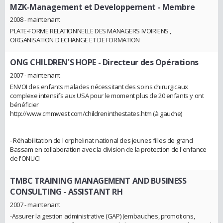
MZK-Management et Developpement
- Membre
2008 - maintenant
PLATE-FORME RELATIONNELLE DES MANAGERS IVOIRIENS ,
ORGANISATION D'ECHANGE ET DE FORMATION
ONG CHILDREN'S HOPE
- Directeur des Opérations
2007 - maintenant
ENVOI des enfants malades nécessitant des soins chirurgicaux
complexe intensifs aux USA pour le moment plus de 20 enfants y ont
bénéficier
http://www.cmmwest.com/childreninthestates.htm (à gauche)
- Réhabilitation de l'orphelinat national des jeunes filles de grand
Bassam en collaboration avec la division de la protection de l'enfance
de l'ONUCI
TMBC TRAINING MANAGEMENT AND BUSINESS
CONSULTING
- ASSISTANT RH
2007 - maintenant
-Assurer la gestion administrative (GAP) (embauches, promotions,