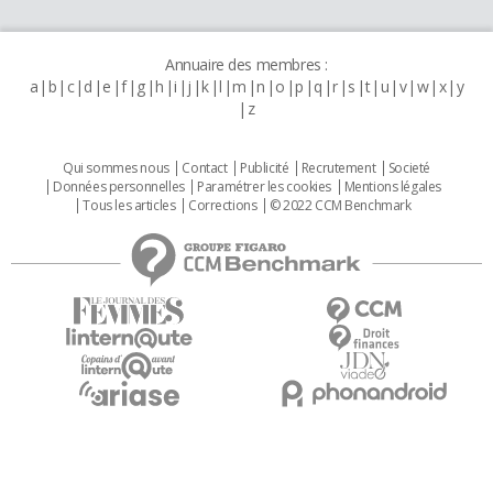
Annuaire des membres :
a
b
c
d
e
f
g
h
i
j
k
l
m
n
o
p
q
r
s
t
u
v
w
x
y
z
Qui sommes nous
Contact
Publicité
Recrutement
Societé
Données personnelles
Paramétrer les cookies
Mentions légales
Tous les articles
Corrections
© 2022 CCM Benchmark