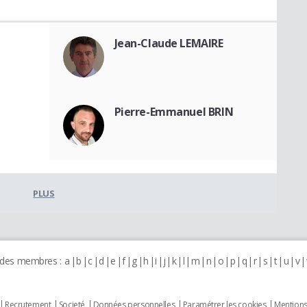
Jean-Claude LEMAIRE
Pierre-Emmanuel BRIN
PLUS
 des membres :
a
b
c
d
e
f
g
h
i
j
k
l
m
n
o
p
q
r
s
t
u
v
Recrutement
Societé
Données personnelles
Paramétrer les cookies
Mentions