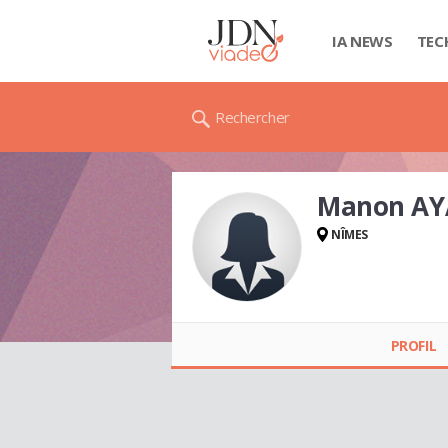
IA NEWS
TEC
Rechercher
Manon AY
NÎMES
Manon AYALA
PROFIL