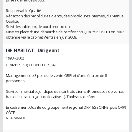
Responsable Qualité
Rédaction des procédures clients, des procédures internes, du Manuel
Qualité.
Suivi des tableaux de bord production.
Mise en place d'une démarche de certification Qualité ISO9001 en 2007,
obtenue via le cabinet Veritas en Juin 2008.
IBF-HABITAT
- Dirigeant
1993 - 2002
ETAMPES (91) / HONFLEUR (14)
Management de 3 points de vente ORPI et d’une équipe de 8
personnes.
Suivi commercial et juridique des contrats clients (Promesses de vente,
baux de location, gestion locative…). Tableaux de Bord.
Encadrement Qualité du groupement régional ORPI ESSONNE, puis ORPI
CÔTE
NORMANDE.