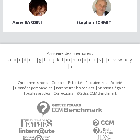
Anne BARDINE
Stéphan SCHMIT
Annuaire des membres :
a
b
c
d
e
f
g
h
i
j
k
l
m
n
o
p
q
r
s
t
u
v
w
x
y
z
Qui sommes nous
Contact
Publicité
Recrutement
Societé
Données personnelles
Paramétrer les cookies
Mentions légales
Tous les articles
Corrections
© 2022 CCM Benchmark