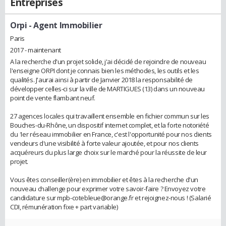
Entreprises
Orpi
- Agent Immobilier
Paris
2017 - maintenant
A la recherche d'un projet solide, j'ai décidé de rejoindre de nouveau
l'enseigne ORPI dont je connais bien les méthodes, les outils et les
qualités. J'aurai ainsi à partir de Janvier 2018 la responsabilité de
développer celles-ci sur la ville de MARTIGUES (13) dans un nouveau
point de vente flambant neuf.
27 agences locales qui travaillent ensemble en fichier commun sur les
Bouches-du-Rhône, un dispositif internet complet, et la forte notoriété
du 1er réseau immobilier en France, c'est l'opportunité pour nos clients
vendeurs d'une visibilité à forte valeur ajoutée, et pour nos clients
acquéreurs du plus large choix sur le marché pour la réussite de leur
projet.
Vous êtes conseiller(ère) en immobilier et êtes à la recherche d'un
nouveau challenge pour exprimer votre savoir-faire ? Envoyez votre
candidature sur mpb-cotebleue@orange.fr et rejoignez-nous ! (Salarié
CDI, rémunération fixe + part variable)