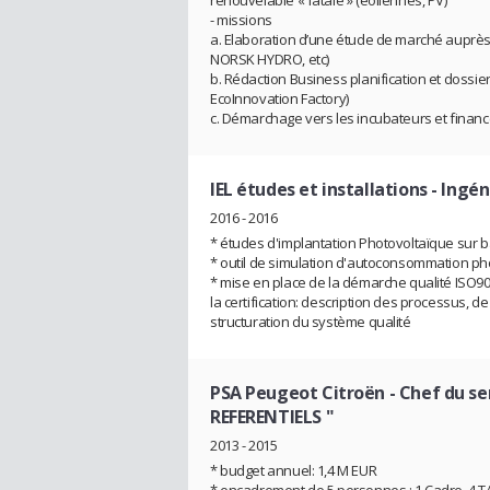
renouvelable « fatale » (éoliennes, PV)
- missions
a. Elaboration d’une étude de marché auprès
NORSK HYDRO, etc)
b. Rédaction Business planification et dossi
EcoInnovation Factory)
c. Démarchage vers les incubateurs et financ
IEL études et installations
- Ingén
2016 - 2016
* études d'implantation Photovoltaïque sur b
* outil de simulation d'autoconsommation ph
* mise en place de la démarche qualité ISO9
la certification: description des processus, de 
structuration du système qualité
PSA Peugeot Citroën
- Chef du s
REFERENTIELS "
2013 - 2015
* budget annuel: 1,4 M EUR
* encadrement de 5 personnes : 1 Cadre, 4 T