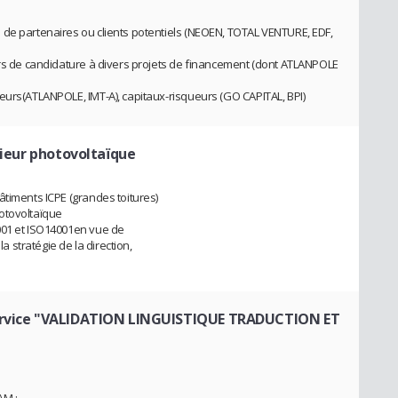
 de partenaires ou clients potentiels (NEOEN, TOTAL VENTURE, EDF,
ers de candidature à divers projets de financement (dont ATLANPOLE
eurs(ATLANPOLE, IMT-A), capitaux-risqueurs (GO CAPITAL, BPI)
ieur photovoltaïque
âtiments ICPE (grandes toitures)
otovoltaïque
001 et ISO14001en vue de
la stratégie de la direction,
ervice "VALIDATION LINGUISTIQUE TRADUCTION ET
AM ;