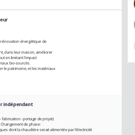
teur
en rénovation énergétique de
nt, dans leur maison, améliorer
ut en limitant l'impact
riaux bio-sourcés.
r le patrimoine, et les matériaux
ur indépendant
 fabrication - portage de projet)
 à Changement de phase:
ques dont la chaudière serait alimentée par l’électricité