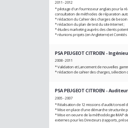
2011 - 2012
* pilotage d'un fournisseur anglais pour la ré
consultation de méthodes de réparation aut
* rédaction du Cahier des charges de besoin
* rédaction du plan de test du site Internet ;
* études marketing auprès des clients potent
* réunions projets (en Angleterre) et Comités
PSA PEUGEOT CITROEN
- Ingénieu
2008 - 2011
* Validation et Lancement de nouvelles gam
* rédaction de cahier des charges, sélectio
PSA PEUGEOT CITROEN
- Auditeur
2005 - 2007
* Réalisation de 12 missions d'audit/conseil 
* Mise en place d'une démarche structurée po
* Mise en oeuvre de la méthodologie IMAP d
externes pour les Directeurs (rapports, prése