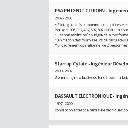
PSA PEUGEOT CITROEN
- Ingénieu
2002 - 2005
* Pilotage du développement des pièces élec
Peugeot 206, 307, 407, 607, 807 et Citröen Xsar
* Responsabilité coût-budget/délai/performa
* Animation des fournisseurs de calculateurs 
* Encadrement opérationnel de 2 personnes
Startup Cytale
- Ingénieur Dével
2000 - 2002
Generating new business for e-book market: 
DASSAULT ELECTRONIQUE
- Ingén
1997 - 2000
conception et test de cartes électroniques pou