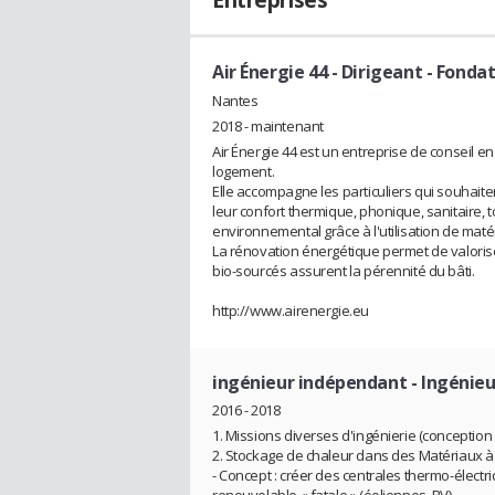
Entreprises
Air Énergie 44
- Dirigeant - Fonda
Nantes
2018 - maintenant
Air Énergie 44 est un entreprise de conseil 
logement.
Elle accompagne les particuliers qui souhaite
leur confort thermique, phonique, sanitaire, to
environnemental grâce à l'utilisation de maté
La rénovation énergétique permet de valorise
bio-sourcés assurent la pérennité du bâti.
http://www.airenergie.eu
ingénieur indépendant
- Ingénie
2016 - 2018
1. Missions diverses d'ingénierie (conception -
2. Stockage de chaleur dans des Matériaux
- Concept : créer des centrales thermo-électri