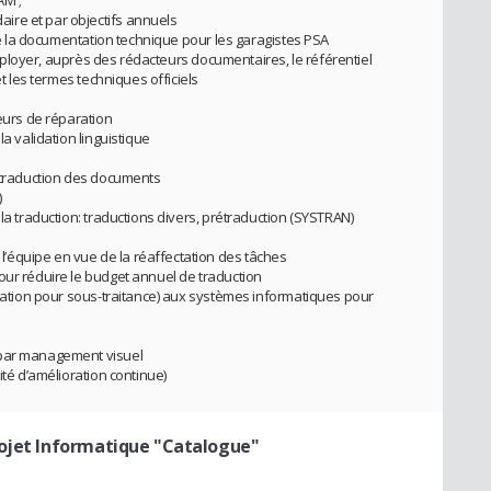
ire et par objectifs annuels
 de la documentation technique pour les garagistes PSA
t déployer, auprès des rédacteurs documentaires, le référentiel
et les termes techniques officiels
teurs de réparation
la validation linguistique
a traduction des documents
)
la traduction: traductions divers, prétraduction (SYSTRAN)
équipe en vue de la réaffectation des tâches
our réduire le budget annuel de traduction
ication pour sous-traitance) aux systèmes informatiques pour
 par management visuel
ité d’amélioration continue)
rojet Informatique "Catalogue"