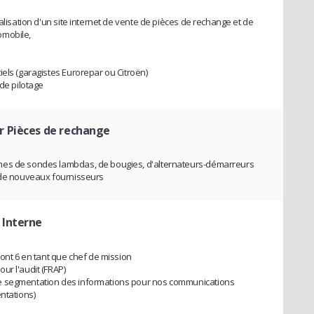
alisation d'un site internet de vente de pièces de rechange et de
omobile,
iels (garagistes Eurorepar ou Citroën)
 de pilotage
r Pièces de rechange
mes de sondes lambdas, de bougies, d'alternateurs-démarreurs
n de nouveaux fournisseurs
 Interne
dont 6 en tant que chef de mission
ur l'audit (FRAP)
e segmentation des informations pour nos communications
ntations)