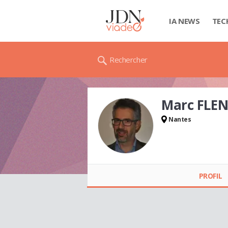
IA NEWS
TEC
Rechercher
Marc FLE
Nantes
Marc FLENDER
PROFIL