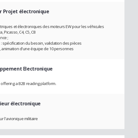
r Projet électronique
triques et électroniques des moteurs EW pour les véhicules
a, Picasso, C4, C5, C8
nce ;
: spécification du besoin, validation des pièces
, animation d'une équipe de 10 personnes
oppement Electronique
offering a B2B reading platform.
ieur électronique
r l'avionique militaire