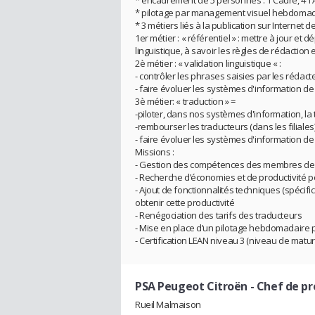
* pilotage par management visuel hebdomada
* 3 métiers liés à la publication sur Internet
1er métier : « référentiel » : mettre à jour e
linguistique, à savoir les règles de rédaction 
2è métier : « validation linguistique « :
- contrôler les phrases saisies par les rédac
- faire évoluer les systèmes d'information de 
3è métier: « traduction » =
-piloter, dans nos systèmes d'information, l
-rembourser les traducteurs (dans les filiales
- faire évoluer les systèmes d'information de 
Missions :
- Gestion des compétences des membres de l’
- Recherche d’économies et de productivité p
- Ajout de fonctionnalités techniques (spécif
obtenir cette productivité
- Renégociation des tarifs des traducteurs
- Mise en place d’un pilotage hebdomadaire
- Certification LEAN niveau 3 (niveau de matur
PSA Peugeot Citroën
- Chef de p
Rueil Malmaison