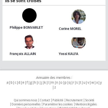
Ils se sont croisés
Philippe BONVARLET
Corine MOREL
François ALLAIN
Yossi KALFA
Annuaire des membres :
a
b
c
d
e
f
g
h
i
j
k
l
m
n
o
p
q
r
s
t
u
v
w
x
y
z
Qui sommes nous
Contact
Publicité
Recrutement
Societé
Données personnelles
Paramétrer les cookies
Mentions légales