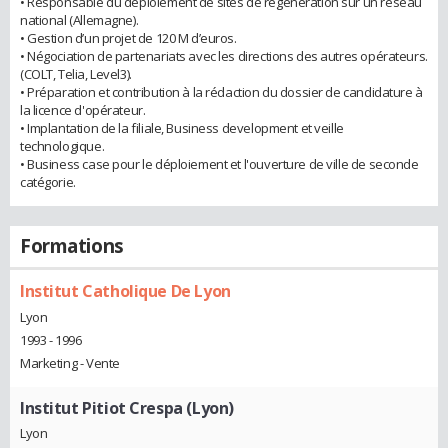
• Responsable du déploiement de sites de régénération sur un réseau
national (Allemagne).
• Gestion d’un projet de 120 M d’euros.
• Négociation de partenariats avec les directions des autres opérateurs.
(COLT, Telia, Level3).
• Préparation et contribution à la rédaction du dossier de candidature à
la licence d'opérateur.
• Implantation de la filiale, Business development et veille
technologique.
• Business case pour le déploiement et l'ouverture de ville de seconde
catégorie.
Formations
Institut Catholique De Lyon
Lyon
1993 - 1996
Marketing - Vente
Institut Pitiot Crespa (Lyon)
Lyon