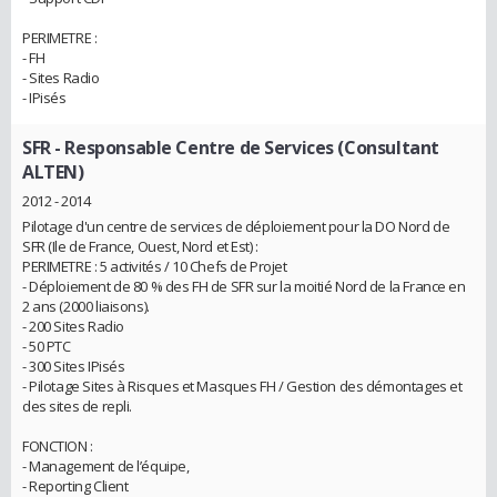
PERIMETRE :
- FH
- Sites Radio
- IPisés
SFR
- Responsable Centre de Services (Consultant
ALTEN)
2012 - 2014
Pilotage d'un centre de services de déploiement pour la DO Nord de
SFR (Ile de France, Ouest, Nord et Est) :
PERIMETRE : 5 activités / 10 Chefs de Projet
- Déploiement de 80 % des FH de SFR sur la moitié Nord de la France en
2 ans (2000 liaisons).
- 200 Sites Radio
- 50 PTC
- 300 Sites IPisés
- Pilotage Sites à Risques et Masques FH / Gestion des démontages et
des sites de repli.
FONCTION :
- Management de l’équipe,
- Reporting Client