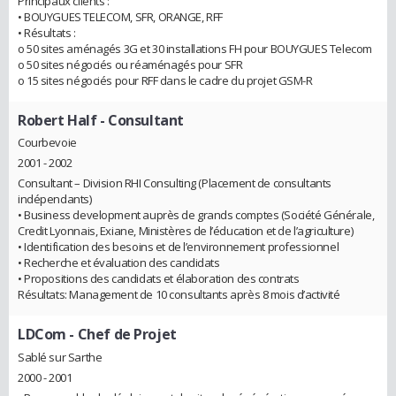
Principaux clients :
• BOUYGUES TELECOM, SFR, ORANGE, RFF
• Résultats :
o 50 sites aménagés 3G et 30 installations FH pour BOUYGUES Telecom
o 50 sites négociés ou réaménagés pour SFR
o 15 sites négociés pour RFF dans le cadre du projet GSM-R
Robert Half
- Consultant
Courbevoie
2001 - 2002
Consultant – Division RHI Consulting (Placement de consultants
indépendants)
• Business development auprès de grands comptes (Société Générale,
Credit Lyonnais, Exiane, Ministères de l’éducation et de l’agriculture)
• Identification des besoins et de l’environnement professionnel
• Recherche et évaluation des candidats
• Propositions des candidats et élaboration des contrats
Résultats: Management de 10 consultants après 8 mois d’activité
LDCom
- Chef de Projet
Sablé sur Sarthe
2000 - 2001