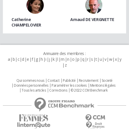
Catherine
Arnaud DE VERGNETTE
CHAMPELOVIER
Annuaire des membres :
a
b
c
d
e
f
g
h
i
j
k
l
m
n
o
p
q
r
s
t
u
v
w
x
y
z
Qui sommes nous
Contact
Publicité
Recrutement
Societé
Données personnelles
Paramétrer les cookies
Mentions légales
Tous les articles
Corrections
© 2022 CCM Benchmark