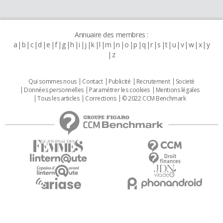
Annuaire des membres :
a
b
c
d
e
f
g
h
i
j
k
l
m
n
o
p
q
r
s
t
u
v
w
x
y
z
Qui sommes nous
Contact
Publicité
Recrutement
Societé
Données personnelles
Paramétrer les cookies
Mentions légales
Tous les articles
Corrections
© 2022 CCM Benchmark