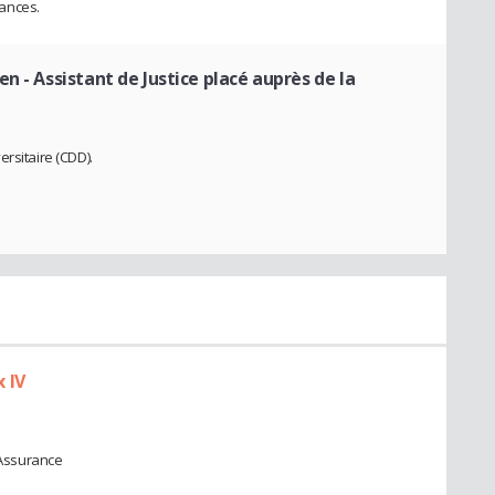
ances.
gen
- Assistant de Justice placé auprès de la
rsitaire (CDD).
 IV
l'Assurance