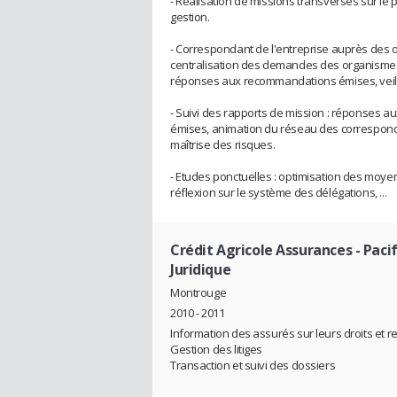
- Réalisation de missions transverses sur le 
gestion.
- Correspondant de l'entreprise auprès des o
centralisation des demandes des organismes 
réponses aux recommandations émises, veille
- Suivi des rapports de mission : réponses a
émises, animation du réseau des correspondan
maîtrise des risques.
- Etudes ponctuelles : optimisation des moyen
réflexion sur le système des délégations, ...
Crédit Agricole Assurances - Pacif
Juridique
Montrouge
2010 - 2011
Information des assurés sur leurs droits et r
Gestion des litiges
Transaction et suivi des dossiers