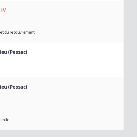
 IV
t et du recouvrement
ieu (Pessac)
ieu (Pessac)
amille