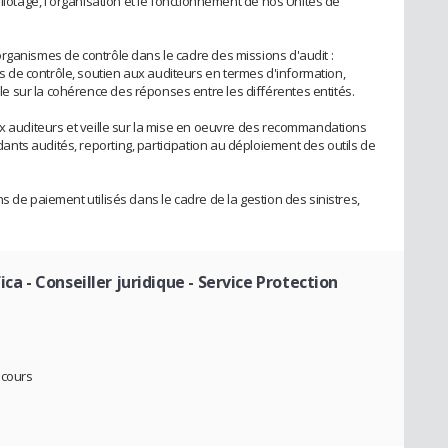
pilotage, l'organisation et le fonctionnement de nos Unités de
rganismes de contrôle dans le cadre des missions d'audit :
de contrôle, soutien aux auditeurs en termes d'information,
 sur la cohérence des réponses entre les différentes entités.
ux auditeurs et veille sur la mise en oeuvre des recommandations
ts audités, reporting, participation au déploiement des outils de
s de paiement utilisés dans le cadre de la gestion des sinistres,
ica
- Conseiller juridique - Service Protection
ecours