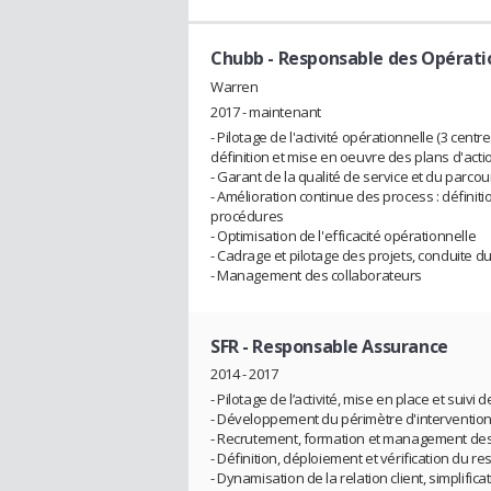
Chubb
- Responsable des Opératio
Warren
2017 - maintenant
- Pilotage de l'activité opérationnelle (3 cent
définition et mise en oeuvre des plans d'acti
- Garant de la qualité de service et du parcours
- Amélioration continue des process : définit
procédures
- Optimisation de l'efficacité opérationnelle
- Cadrage et pilotage des projets, conduite 
- Management des collaborateurs
SFR
- Responsable Assurance
2014 - 2017
- Pilotage de l’activité, mise en place et suivi
- Développement du périmètre d'intervention
- Recrutement, formation et management des
- Définition, déploiement et vérification du r
- Dynamisation de la relation client, simplific