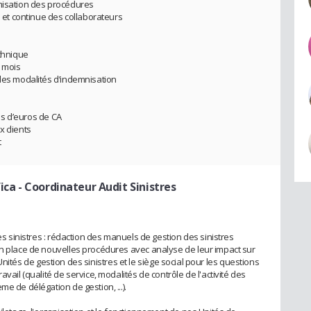
imisation des procédures
e et continue des collaborateurs
echnique
8 mois
lles modalités d’indemnisation
ons d’euros de CA
 clients
t
ica
- Coordinateur Audit Sinistres
des sinistres : rédaction des manuels de gestion des sinistres
en place de nouvelles procédures avec analyse de leur impact sur
es Unités de gestion des sinistres et le siège social pour les questions
vail (qualité de service, modalités de contrôle de l'activité des
e de délégation de gestion, ...).