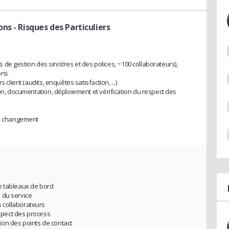
ns - Risques des Particuliers
res de gestion des sinistres et des polices, ~100 collaborateurs),
ons
 client (audits, enquêtes satisfaction, ...)
ion, documentation, déploiement et vérification du respect des
du changement
 de tableaux de bord
 du service
 collaborateurs
espect des process
ation des points de contact